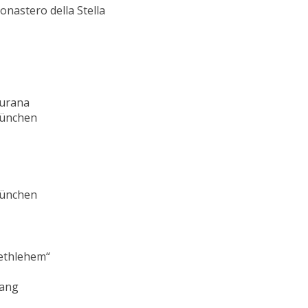
nastero della Stella
Burana
München
München
ethlehem“
lang