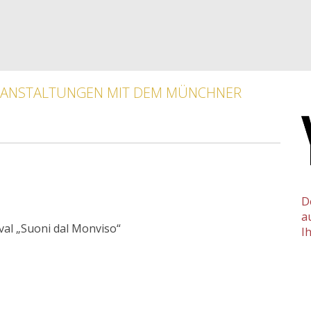
ANSTALTUNGEN MIT DEM MÜNCHNER
D
a
val „Suoni dal Monviso“
I