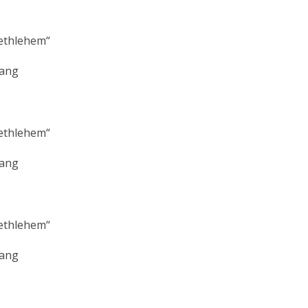
ethlehem“
lang
ethlehem“
lang
ethlehem“
lang