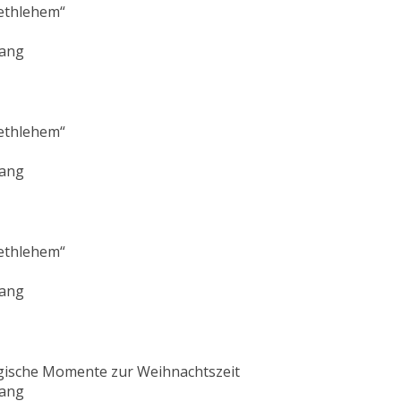
ethlehem“
lang
ethlehem“
lang
ethlehem“
lang
gische Momente zur Weihnachtszeit
lang